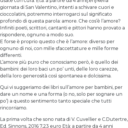
usate con cura. Età: a partire da 4 anni[:en]Nella
giornata di San Valentino, intenti a schivare cuori e
cioccolatini, potremmo interrogarci sul significato
profondo di questa parola: amore. Che cos’è l’amore?
Infiniti poeti, scrittori, cantanti e pittori hanno provato a
rispondere, ognuno a modo suo.
E forse è proprio questo che è l’amore: diverso per
ognuno di noi, con mille sfaccettature e mille forme
differenti.
L’amore più puro che conosciamo però, è quello dei
bambini: dei loro baci un po’ unti, delle loro carezze,
della loro generosità così spontanea e dolcissima.
Qui vi suggeriamo dei libri sull’amore per bambini, per
dare un nome e una forma (o no, solo per sognare un
po’) a questo sentimento tanto speciale che tutti
rincorriamo.
La prima volta che sono nata di V. Cuvellier e C.Dutertre,
Ed. Sinnons, 2016 7,23 euro Età: a partire da 4 anni