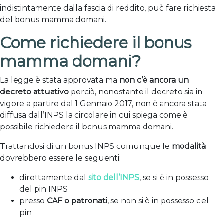
indistintamente dalla fascia di reddito, può fare richiesta
del bonus mamma domani.
Come richiedere il bonus
mamma domani?
La legge è stata approvata ma
non c’è ancora un
decreto attuativo
perciò, nonostante il decreto sia in
vigore a partire dal 1 Gennaio 2017, non è ancora stata
diffusa dall’INPS la circolare in cui spiega come è
possibile richiedere il bonus mamma domani.
Trattandosi di un bonus INPS comunque le
modalità
dovrebbero essere le seguenti:
direttamente dal
sito dell’INPS
, se si è in possesso
del pin INPS
presso
CAF o patronati
, se non si è in possesso del
pin