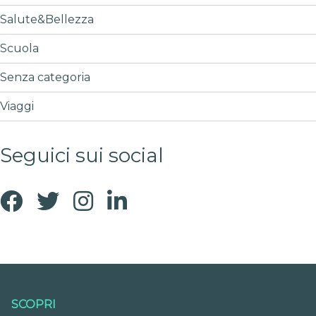
Salute&Bellezza
Scuola
Senza categoria
Viaggi
Seguici sui social
SCOPRI