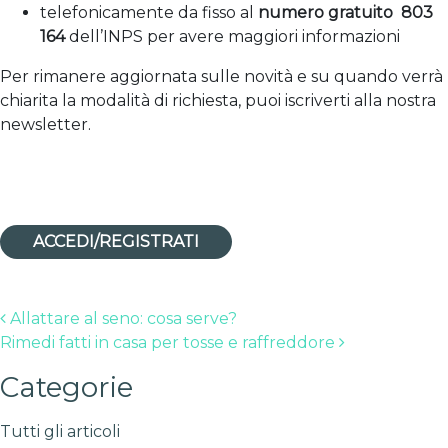
telefonicamente da fisso al
numero gratuito
803
164
dell’INPS per avere maggiori informazioni
Per rimanere aggiornata sulle novità e su quando verrà
chiarita la modalità di richiesta, puoi iscriverti alla nostra
newsletter.
ACCEDI/REGISTRATI
Post navigation
Allattare al seno: cosa serve?
Rimedi fatti in casa per tosse e raffreddore
Categorie
Tutti gli articoli