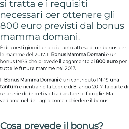
si tratta e i requisiti
necessari per ottenere gli
800 euro previsti dal bonus
mamma domani.
È di questi giorni la notizia tanto attesa di un bonus per
le mamme del 2017. Il
Bonus Mamma Doman
i è un
bonus INPS che prevede il pagamento di
800 euro
per
tutte le future mamme nel 2017.
Il
Bonus Mamma Domani
è un contributo INPS
una
tantum
e rientra nella Legge di Bilancio 2017: fa parte di
una serie di decreti volti ad aiutare le famiglie. Ma
vediamo nel dettaglio come richiedere il bonus.
Cosa prevede il bonus?