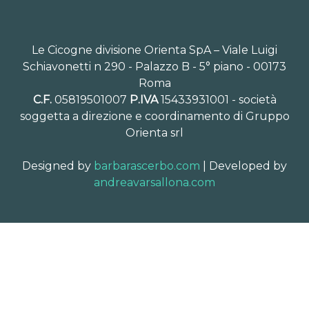
Le Cicogne divisione Orienta SpA – Viale Luigi
Schiavonetti n 290 - Palazzo B - 5° piano - 00173
Roma
C.F.
05819501007
P.IVA
15433931001 - società
soggetta a direzione e coordinamento di Gruppo
Orienta srl
Designed by
barbarascerbo.com
| Developed by
andreavarsallona.com