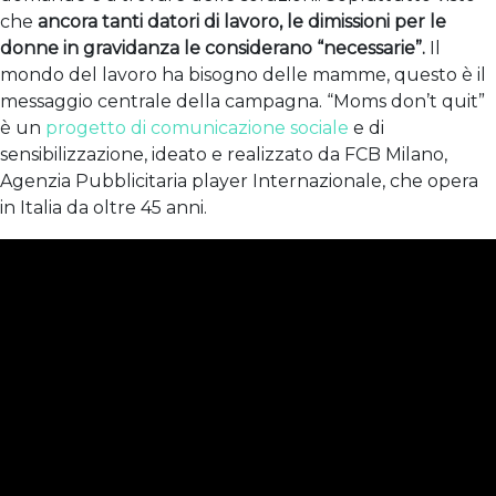
che
ancora tanti
datori di lavoro, le dimissioni per le
donne in gravidanza le considerano “necessarie”.
Il
mondo del lavoro ha bisogno delle mamme, questo è il
messaggio centrale della campagna. “Moms don’t quit”
è un
progetto di comunicazione sociale
e di
sensibilizzazione, ideato e realizzato da FCB Milano,
Agenzia Pubblicitaria player Internazionale, che opera
in Italia da oltre 45 anni.