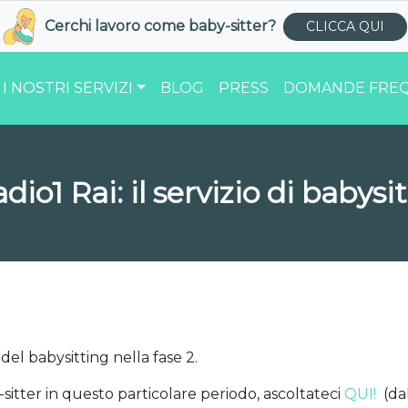
Cerchi lavoro come
baby-sitter
?
CLICCA QUI
I NOSTRI SERVIZI
BLOG
PRESS
DOMANDE FREQ
io1 Rai: il servizio di babysit
del babysitting nella fase 2.
-sitter in questo particolare periodo, ascoltateci
QUI!
(da