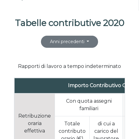
Tabelle contributive 2020
Anni precedenti
Rapporti di lavoro a tempo indeterminato
Importo Contributivo Orario
Con quota assegni
Se
familiari
Retribuzione
oraria
Totale
di cui a
To
effettiva
contributo
carico del
cont
orario (€)
lavoratore
orar