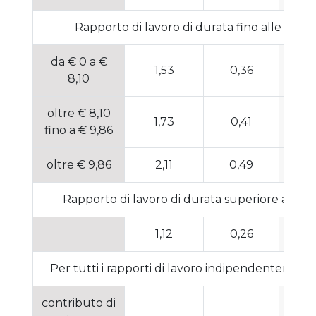
Rapporto di lavoro di durata fino alle 24 or
da € 0 a €
1,53
0,36
1
8,10
oltre € 8,10
1,73
0,41
1
fino a € 9,86
oltre € 9,86
2,11
0,49
2
Rapporto di lavoro di durata superiore a 24 or
1,12
0,26
1
Per tutti i rapporti di lavoro indipendentement
contributo di