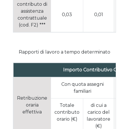
contributo di
assistenza
0,03
0,01
0
contrattuale
(cod. F2) ***
Rapporti di lavoro a tempo determinato
Importo Contributivo Orario
Con quota assegni
Se
familiari
Retribuzione
oraria
Totale
di cui a
To
effettiva
contributo
carico del
cont
orario (€)
lavoratore
orar
(€)