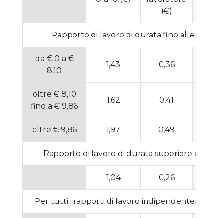
(€)
Rapporto di lavoro di durata fino alle 24 or
da € 0 a €
1,43
0,36
1
8,10
oltre € 8,10
1,62
0,41
1
fino a € 9,86
oltre € 9,86
1,97
0,49
1
Rapporto di lavoro di durata superiore a 24 or
1,04
0,26
1
Per tutti i rapporti di lavoro indipendentement