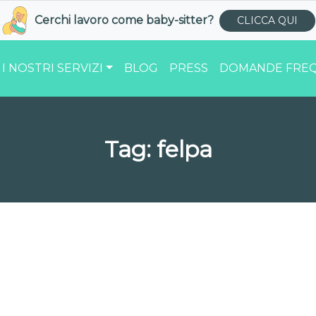
Cerchi lavoro come
baby-sitter
?
CLICCA QUI
I NOSTRI SERVIZI
BLOG
PRESS
DOMANDE FREQ
Tag:
felpa