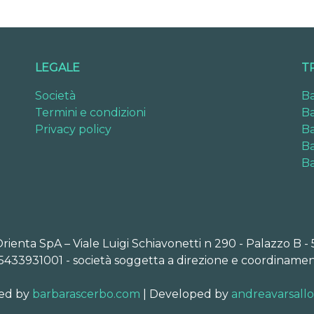
LEGALE
T
Società
Ba
Termini e condizioni
Ba
Privacy policy
Ba
Ba
Ba
Orienta SpA – Viale Luigi Schiavonetti n 290 - Palazzo B -
5433931001 - società soggetta a direzione e coordinamen
ed by
barbarascerbo.com
| Developed by
andreavarsall