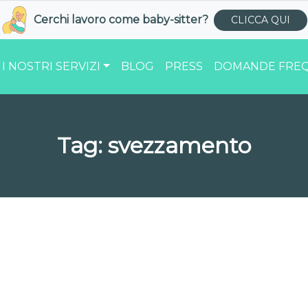
Cerchi lavoro come
baby-sitter
?
CLICCA QUI
I NOSTRI SERVIZI
BLOG
PRESS
DOMANDE FREQ
Tag:
svezzamento