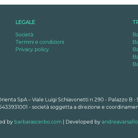
LEGALE
T
Società
Ba
Termini e condizioni
Ba
Privacy policy
Ba
Ba
Ba
Orienta SpA – Viale Luigi Schiavonetti n 290 - Palazzo B -
5433931001 - società soggetta a direzione e coordinamen
ed by
barbarascerbo.com
| Developed by
andreavarsall