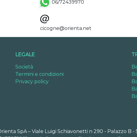
06/72439970
cicogne@orienta.net
LEGALE
T
Società
Ba
Termini e condizioni
Ba
Privacy policy
Ba
Ba
Ba
Orienta SpA – Viale Luigi Schiavonetti n 290 - Palazzo B -