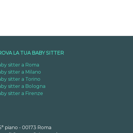
ROVA LA TUA BABY SITTER
by sitter a Roma
by sitter a Milano
by sitter a Torino
by sitter a Bologna
by sitter a Firenze
 5° piano - 00173 Roma