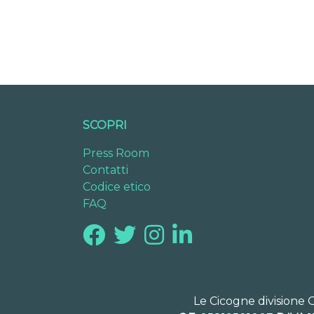
SCOPRI
Press Room
Contatti
Codice etico
FAQ
Le Cicogne divisione 