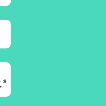
.
o di
na.