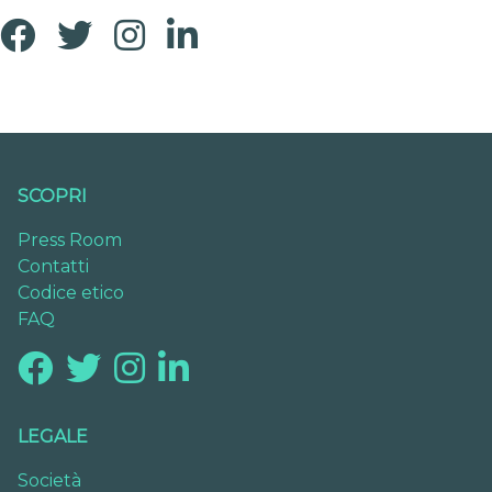
SCOPRI
Press Room
Contatti
Codice etico
FAQ
LEGALE
Società