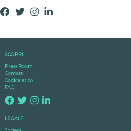
SCOPRI
Press Room
Contatti
Codice etico
FAQ
LEGALE
Società