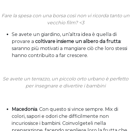
Fare la spesa con una
borsa
così non vi ricorda tanto un
vecchio film? <3
Se avete un giardino, un’altra idea è quella di
provare a
coltivare insieme un albero da frutta
:
saranno più motivati a mangiare ciò che loro stessi
hanno contribuito a far crescere.
Se avete un terrazzo, un piccolo
orto urbano
è perfetto
per insegnare e divertire i bambini
Macedonia
. Con questo si vince sempre. Mix di
colori, sapori e odori che difficilmente non
incuriosisce i bambini. Coinvolgeteli nella
preparazione, facendo scegliere loro la frutta che