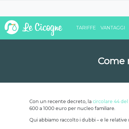
TARIFFE
VANTAGGI
Come r
Con un recente decreto, la
circolare 44 de
600 a 1000 euro per nucleo familiare.
Qui abbiamo raccolto i dubbi – e le relative