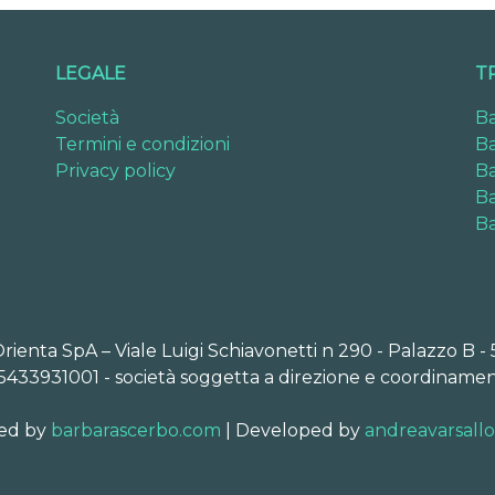
LEGALE
T
Società
Ba
Termini e condizioni
Ba
Privacy policy
Ba
Ba
Ba
Orienta SpA – Viale Luigi Schiavonetti n 290 - Palazzo B -
5433931001 - società soggetta a direzione e coordinamen
ed by
barbarascerbo.com
| Developed by
andreavarsall