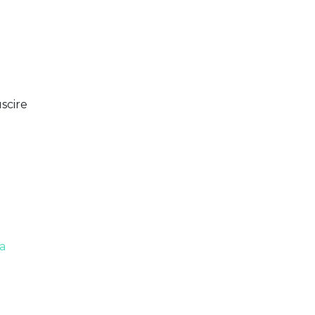
scire
ha