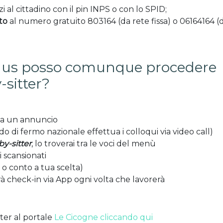
 al cittadino con il pin INPS o con lo SPID;
to
al numero gratuito 803164 (da rete fissa) o 06164164 (
bonus posso comunque procedere
-sitter?
ica un annuncio
do di fermo nazionale effettua i colloqui via video call)
by-sitter
, lo troverai tra le voci del menù
i scansionati
 o conto a tua scelta)
rà check-in via App ogni volta che lavorerà
ter al portale
Le Cicogne
cliccando qui