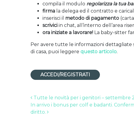
compila il modulo
regolarizza la tua ba
firma
la delega ed il contratto e carical
inserisci il
metodo di pagamento
(carta
scrivici
in chat, all’interno dell’area rise
ora iniziate a lavorare!
La baby-sitter fa
Per avere tutte le informazioni dettagliat
di casa, puoi leggere
questo articolo
.
ACCEDI/REGISTRATI
Post navigation
Tutte le novità per i genitori – settembre 
In arrivo i bonus per colf e badanti. Confer
diritto.