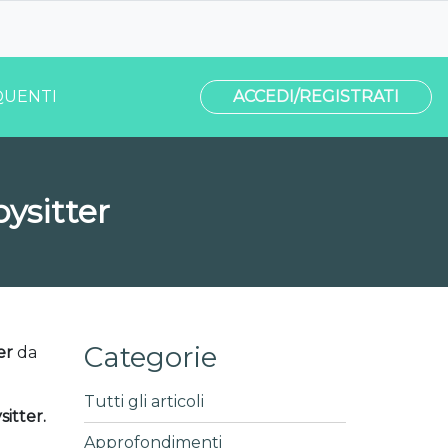
UENTI
ACCEDI/REGISTRATI
ysitter
Categorie
er
da
Tutti gli articoli
itter.
Approfondimenti