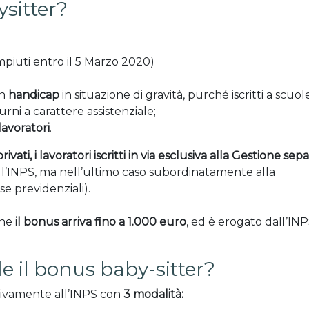
ysitter?
piuti entro il 5 Marzo 2020)
on
handicap
in situazione di gravità, purché iscritti a scuol
urni a carattere assistenziale;
lavoratori
.
ivati, i lavoratori iscritti in via esclusiva alla Gestione sep
 all’INPS, ma nell’ultimo caso subordinatamente alla
e previdenziali).
ine
il bonus arriva fino a 1.000 euro
, ed è erogato dall’IN
de il bonus baby-sitter?
usivamente all’INPS con
3 modalità: