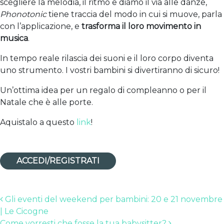
scegliere la melodia, il ritmo e diamo il via alle danze,
Phonotonic
tiene traccia del modo in cui si muove, parla
con l’applicazione, e
trasforma il loro movimento in
musica
.
In tempo reale rilascia dei suoni e il loro corpo diventa
uno strumento. I vostri bambini si divertiranno di sicuro!
Un’ottima idea per un regalo di compleanno o per il
Natale che è alle porte.
Aquistalo a questo
link
!
ACCEDI/REGISTRATI
Post navigation
Gli eventi del weekend per bambini: 20 e 21 novembre
| Le Cicogne
Come vorresti che fosse la tua babysitter?