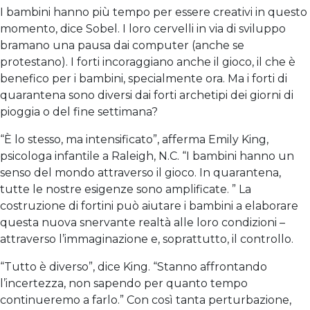
I bambini hanno più tempo per essere creativi in ​​questo
momento, dice Sobel. I loro cervelli in via di sviluppo
bramano una pausa dai computer (anche se
protestano). I forti incoraggiano anche il gioco, il che è
benefico per i bambini, specialmente ora. Ma i forti di
quarantena sono diversi dai forti archetipi dei giorni di
pioggia o del fine settimana?
“È lo stesso, ma intensificato”, afferma Emily King,
psicologa infantile a Raleigh, N.C. “I bambini hanno un
senso del mondo attraverso il gioco. In quarantena,
tutte le nostre esigenze sono amplificate. ” La
costruzione di fortini può aiutare i bambini a elaborare
questa nuova snervante realtà alle loro condizioni –
attraverso l’immaginazione e, soprattutto, il controllo.
“Tutto è diverso”, dice King. “Stanno affrontando
l’incertezza, non sapendo per quanto tempo
continueremo a farlo.” Con così tanta perturbazione,