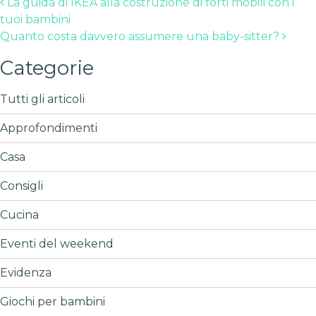
Post navigation
La guida di IKEA alla costruzione di forti mobili con i
tuoi bambini
Quanto costa davvero assumere una baby-sitter?
Categorie
Tutti gli articoli
Approfondimenti
Casa
Consigli
Cucina
Eventi del weekend
Evidenza
Giochi per bambini