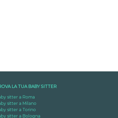
ROVA LA TUA BABY SITTER
by sitter a Roma
by sitter a Milano
by sitter a Torino
by sitter a Bologna