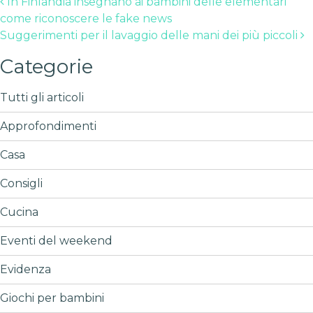
Post navigation
In Finlandia insegnano ai bambini delle elementari
come riconoscere le fake news
Suggerimenti per il lavaggio delle mani dei più piccoli
Categorie
Tutti gli articoli
Approfondimenti
Casa
Consigli
Cucina
Eventi del weekend
Evidenza
Giochi per bambini