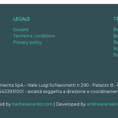
LEGALE
T
Società
Ba
Termini e condizioni
Ba
Privacy policy
Ba
Ba
Ba
Orienta SpA – Viale Luigi Schiavonetti n 290 - Palazzo B -
5433931001 - società soggetta a direzione e coordinamen
ed by
barbarascerbo.com
| Developed by
andreavarsall