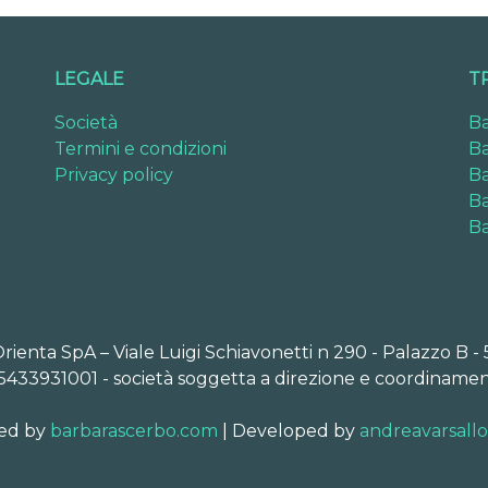
LEGALE
T
Società
Ba
Termini e condizioni
Ba
Privacy policy
Ba
Ba
Ba
Orienta SpA – Viale Luigi Schiavonetti n 290 - Palazzo B -
5433931001 - società soggetta a direzione e coordinamen
ed by
barbarascerbo.com
| Developed by
andreavarsall