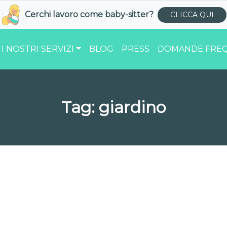
Cerchi lavoro come
baby-sitter
?
CLICCA QUI
I NOSTRI SERVIZI
BLOG
PRESS
DOMANDE FREQ
Tag:
giardino