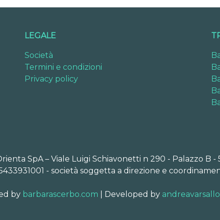
LEGALE
T
Società
Ba
Termini e condizioni
Ba
Privacy policy
Ba
Ba
Ba
Orienta SpA – Viale Luigi Schiavonetti n 290 - Palazzo B -
5433931001 - società soggetta a direzione e coordinamen
ed by
barbarascerbo.com
| Developed by
andreavarsall