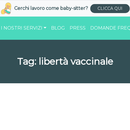
Cerchi lavoro come
baby-sitter
?
CLICCA QUI
I NOSTRI SERVIZI
BLOG
PRESS
DOMANDE FREQ
Tag:
libertà vaccinale