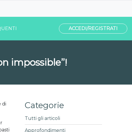
UENTI
ACCEDI/REGISTRATI
on impossible”!
Categorie
 di
Tutti gli articoli
er
pasti
Approfondimenti