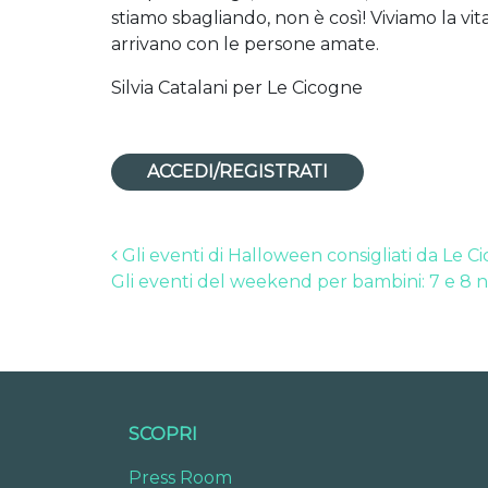
stiamo sbagliando, non è così! Viviamo la vi
arrivano con le persone amate.
Silvia Catalani per Le Cicogne
ACCEDI/REGISTRATI
Post navigation
Gli eventi di Halloween consigliati da Le C
Gli eventi del weekend per bambini: 7 e 8
SCOPRI
Press Room