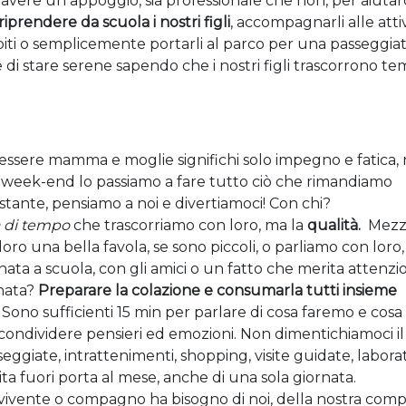
 avere un appoggio, sia professionale che non, per aiutarc
riprendere da scuola i nostri figli
, accompagnarli alle atti
piti o semplicemente portarli al parco per una passeggiat
i stare serene sapendo che i nostri figli trascorrono te
essere mamma e moglie significhi solo impegno e fatica,
l week-end lo passiamo a fare tutto ciò che rimandiamo
tante, pensiamo a noi e divertiamoci! Con chi?
à di tempo
che trascorriamo con loro, ma la
qualità.
M
ezz
oro una bella favola, se sono piccoli, o parliamo con loro,
ata a scuola, con gli amici o un fatto che merita attenzion
rnata?
Preparare la colazione e consumarla tutti insieme
 Sono sufficienti 15 min per parlare di cosa faremo e cosa 
ondividere pensieri ed emozioni. Non dimentichiamoci i
sseggiate, intrattenimenti, shopping, visite guidate, labora
ta fuori porta al mese, anche di una sola giornata.
onvivente o compagno
ha bisogno di noi, della nostra com