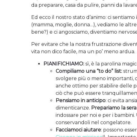
da preparare, casa da pulire, panni da lavare…
Ed ecco il nostro stato d’animo: ci sentiamo 
(mamma, moglie, donna…), vediamo le altre
bene?) e ci angosciamo, diventiamo nervose 
Per evitare che la nostra frustrazione divent
vita non dico facile, ma un po’ meno ardua.
PIANIFICHIAMO:
sì, è la parolina magi
Compiliamo una “to do” list:
strum
svolgere più o meno importanti, 
anche ottimo per stabilire delle pr
ciò che può essere tranquillamen
Pensiamo in anticipo
: ci evita an
dimenticanze.
P
repariamo la sera
indossare per noi e per i bambini.
conservandoli nel congelatore.
Facciamoci aiutare
: possono essere