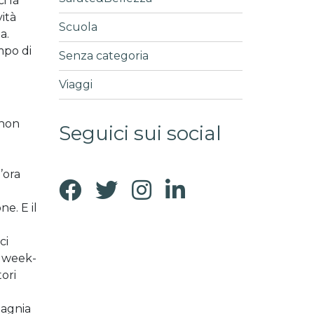
i là
vità
Scuola
a.
mpo di
Senza categoria
Viaggi
 non
Seguici sui social
’ora
e. E il
ci
l week-
tori
pagnia