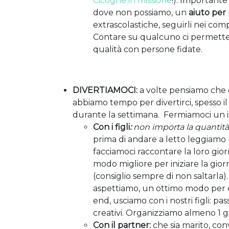
Cicogne in missione
!). Importante
dove non possiamo, un
aiuto
per 
extrascolastiche, seguirli nei com
Contare su qualcuno ci permette d
qualità con persone fidate.
DIVERTIAMOCI:
a volte pensiamo che 
abbiamo tempo per divertirci, spesso i
durante la settimana. Fermiamoci un is
Con i figli
:
non importa la quantit
prima di andare a letto leggiamo l
facciamoci raccontare la loro giorn
modo migliore per iniziare la gio
(consiglio sempre di non saltarla).
aspettiamo, un ottimo modo per c
end, usciamo con i nostri figli: pa
creativi. Organizziamo almeno 1 gi
Con il partner:
che sia marito, c