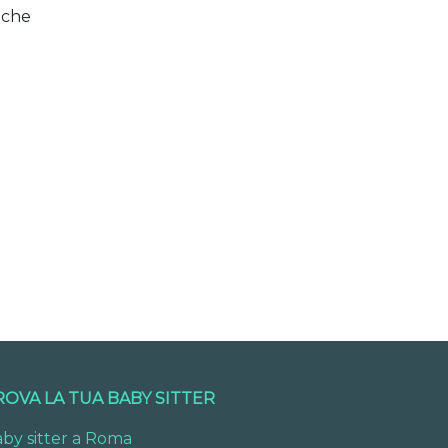
 che
ROVA LA TUA BABY SITTER
by sitter a Roma