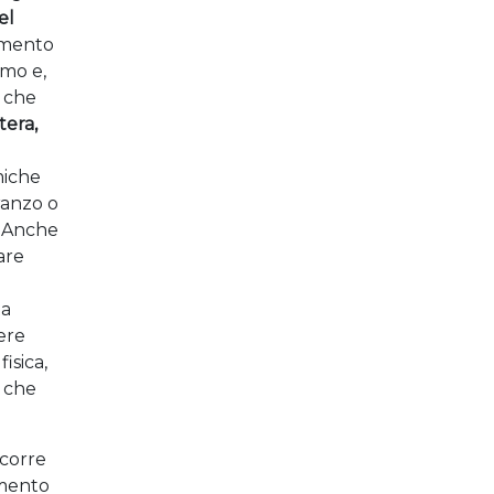
el
omento
amo e,
e che
tera,
miche
ranzo o
. Anche
lare
ta
ere
isica,
a che
scorre
omento