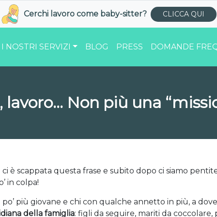
Cerchi lavoro come
baby-sitter
?
CLICCA QUI
I NOSTRI SERVIZI
BLOG
PRESS
DOMANDE FREQ
, lavoro… Non più una “missi
ci è scappata questa frase e subito dopo ci siamo pentite
 in colpa!
un po’ più giovane e chi con qualche annetto in più, a dov
diana della famiglia
: figli da seguire, mariti da coccolare, 