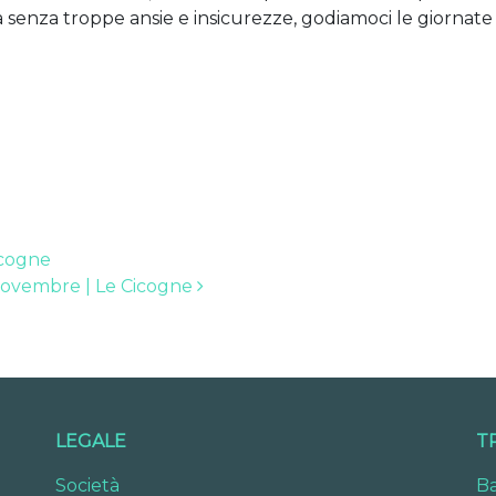
ta senza troppe ansie e insicurezze, godiamoci le giornate
icogne
 novembre | Le Cicogne
LEGALE
T
Società
Ba