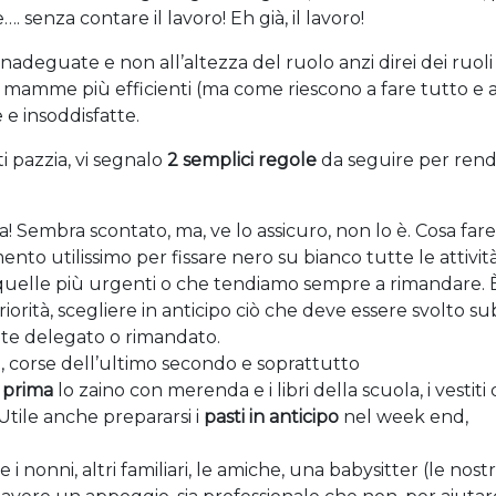
. senza contare il lavoro! Eh già, il lavoro!
inadeguate e non all’altezza del ruolo anzi direi dei ruoli
 mamme più efficienti (ma come riescono a fare tutto e
e insoddisfatte.
i pazzia, vi segnalo
2 semplici regole
da seguire per rende
ca! Sembra scontato, ma, ve lo assicuro, non lo è. Cosa fare
ento utilissimo per fissare nero su bianco tutte le attivit
quelle più urgenti o che tendiamo sempre a rimandare. 
iorità, scegliere in anticipo ciò che deve essere svolto su
te delegato o rimandato.
sia, corse dell’ultimo secondo e soprattutto
 prima
lo zaino con merenda e i libri della scuola, i vestiti
 Utile anche prepararsi i
pasti in anticipo
nel week end,
 i nonni, altri familiari, le amiche, una babysitter (le nost