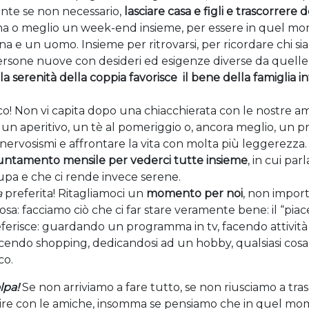
ante se non necessario,
lasciare casa e figli e trascorrere d
ena o meglio un week-end insieme, per essere in quel m
 un uomo. Insieme per ritrovarsi, per ricordare chi si
persone nuove con desideri ed esigenze diverse da quell
la serenità della coppia favorisce
il bene della famiglia in
co! Non vi capita dopo una chiacchierata con le nostre a
 un aperitivo, un tè al pomeriggio o, ancora meglio, un p
 nervosismi e affrontare la vita con molta più leggerezza
untamento mensile per vederci tutte insieme
, in cui par
upa e che ci rende invece serene.
a
preferita! Ritagliamoci un
momento per noi
, non impor
a: facciamo ciò che ci far stare veramente bene: il “piac
ferisce: guardando un programma in tv, facendo attività f
 facendo shopping, dedicandosi ad un hobby, qualsiasi cos
co.
lpa!
Se non arriviamo a fare tutto, se non riusciamo a tra
i uscire con le amiche, insomma se pensiamo che in quel m