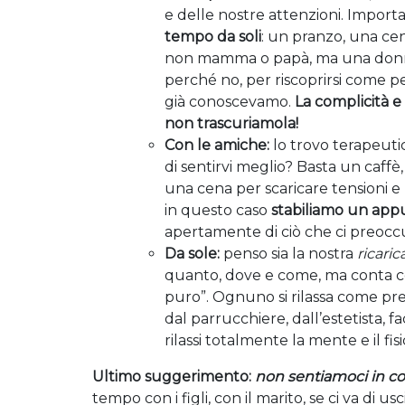
e delle nostre attenzioni. Import
tempo da soli
: un pranzo, una c
non mamma o papà, ma una donna e
perché no, per riscoprirsi come 
già conoscevamo.
La complicità e 
non trascuriamola!
Con le amiche:
lo trovo terapeuti
di sentirvi meglio?
Basta un caffè,
una cena per scaricare tensioni e
in questo caso
stabiliamo un app
apertamente di ciò che ci preocc
Da sole:
penso sia la nostra
ricaric
quanto, dove e come, ma conta cos
puro”. Ognuno si rilassa come pre
dal parrucchiere, dall’estetista,
rilassi totalmente la mente e il fisi
Ultimo suggerimento:
non sentiamoci in co
tempo con i figli, con il marito, se ci va d