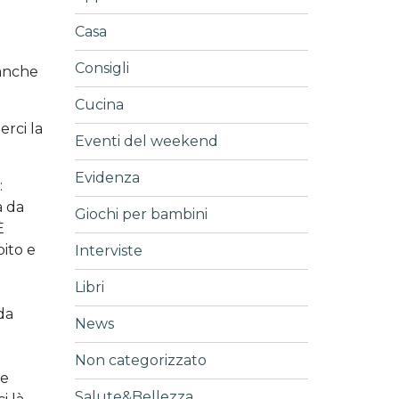
Casa
Consigli
 anche
Cucina
rci la
Eventi del weekend
Evidenza
:
à da
Giochi per bambini
È
bito e
Interviste
Libri
 da
News
Non categorizzato
re
Salute&Bellezza