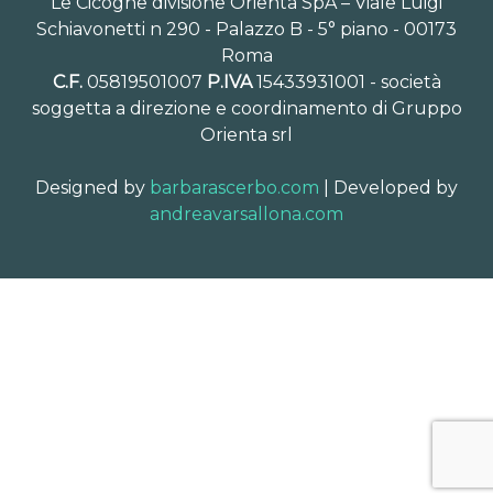
Le Cicogne divisione Orienta SpA – Viale Luigi
Schiavonetti n 290 - Palazzo B - 5° piano - 00173
Roma
C.F.
05819501007
P.IVA
15433931001 - società
soggetta a direzione e coordinamento di Gruppo
Orienta srl
Designed by
barbarascerbo.com
| Developed by
andreavarsallona.com