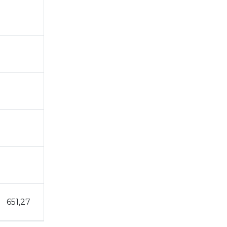
7,15
8,62
651,27