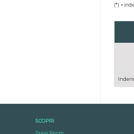
(*) + ind
Indenn
SCOPRI
Press Room