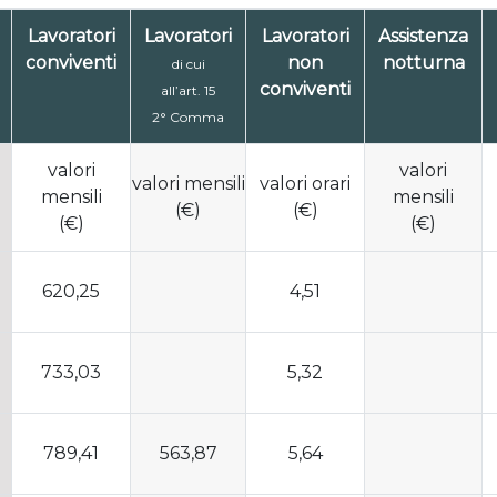
Lavoratori
Lavoratori
Lavoratori
Assistenza
conviventi
non
notturna
di cui
conviventi
all’art. 15
2° Comma
valori
valori
valori mensili
valori orari
mensili
mensili
(€)
(€)
(€)
(€)
620,25
4,51
733,03
5,32
789,41
563,87
5,64