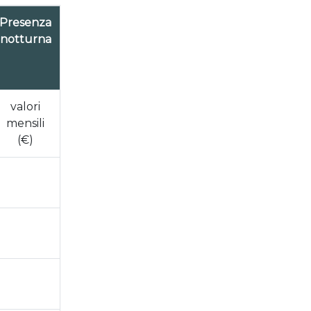
Presenza
Assistenza
notturna
non
autosufficienti
(supplenti)
valori
valori orari
mensili
(€)
(€)