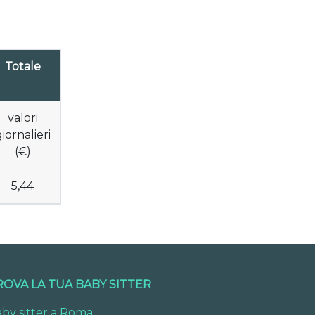
Totale
valori
iornalieri
(€)
5,44
ROVA LA TUA BABY SITTER
by sitter a Roma