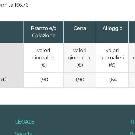
ennità 166,76
Pranzo e/o
Cena
Alloggio
Colazione
valori
valori
valori
giornalieri
giornalieri
giornalieri
g
(€)
(€)
(€)
ità
1,90
1,90
1,64
LEGALE
T
Società
Ba