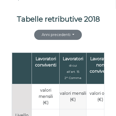
Tabelle retributive 2018
Anni precedenti
Lavoratori
Lavoratori
Lavoratori
conviventi
non
di cui
conviventi
all’art. 15
2° Comma
valori
valori mensili
valori orari
mensili
(€)
(€)
(€)
Livello