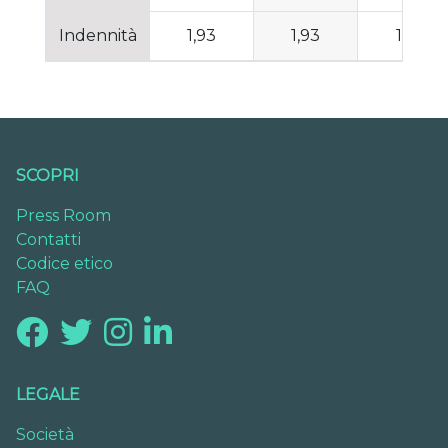
Indennità
1,93
1,93
1,67
SCOPRI
Press Room
Contatti
Codice etico
FAQ
LEGALE
Società