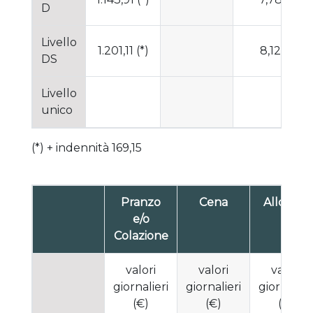
D
Livello
1.201,11 (*)
8,12
DS
Livello
unico
(*) + indennità 169,15
Pranzo
Cena
Alloggio
e/o
Colazione
valori
valori
valori
giornalieri
giornalieri
giornalier
(€)
(€)
(€)