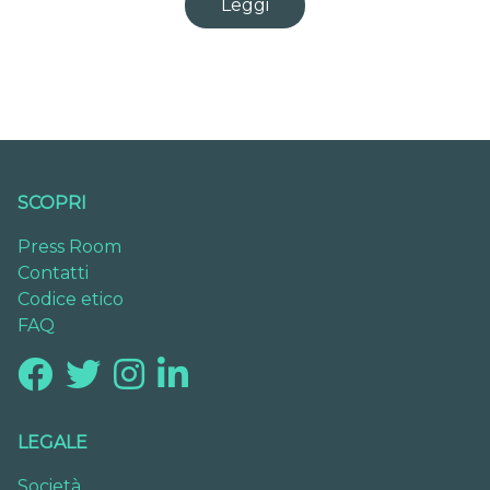
Leggi
SCOPRI
Press Room
Contatti
Codice etico
FAQ
LEGALE
Società