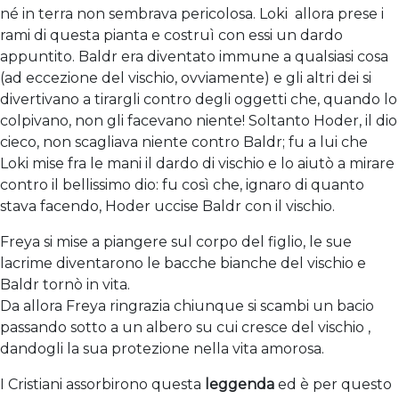
né in terra non sembrava pericolosa. Loki allora prese i
rami di questa pianta e costruì con essi un dardo
appuntito. Baldr era diventato immune a qualsiasi cosa
(ad eccezione del vischio, ovviamente) e gli altri dei si
divertivano a tirargli contro degli oggetti che, quando lo
colpivano, non gli facevano niente! Soltanto Hoder, il dio
cieco, non scagliava niente contro Baldr; fu a lui che
Loki mise fra le mani il dardo di vischio e lo aiutò a mirare
contro il bellissimo dio: fu così che, ignaro di quanto
stava facendo, Hoder uccise Baldr con il vischio.
Freya si mise a piangere sul corpo del figlio, le sue
lacrime diventarono le bacche bianche del vischio e
Baldr tornò in vita.
Da allora Freya ringrazia chiunque si scambi un bacio
passando sotto a un albero su cui cresce del vischio ,
dandogli la sua protezione nella vita amorosa.
I Cristiani assorbirono questa
leggenda
ed è per questo