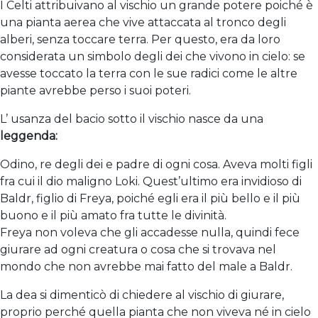
I Celti attribuivano al vischio un grande potere poiché è
una pianta aerea che vive attaccata al tronco degli
alberi, senza toccare terra. Per questo, era da loro
considerata un simbolo degli dei che vivono in cielo: se
avesse toccato la terra con le sue radici come le altre
piante avrebbe perso i suoi poteri.
L’ usanza del bacio sotto il vischio nasce da una
leggenda:
Odino, re degli dei e padre di ogni cosa. Aveva molti figli
fra cui il dio maligno Loki. Quest’ultimo era invidioso di
Baldr, figlio di Freya, poiché egli era il più bello e il più
buono e il più amato fra tutte le divinità.
Freya non voleva che gli accadesse nulla, quindi fece
giurare ad ogni creatura o cosa che si trovava nel
mondo che non avrebbe mai fatto del male a Baldr.
La dea si dimenticò di chiedere al vischio di giurare,
proprio perché quella pianta che non viveva né in cielo