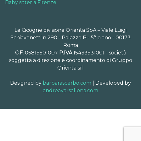
Baby sitter a Firenze
Le Cicogne divisione Orienta SpA – Viale Luigi
Schiavonetti n 290 - Palazzo B - 5° piano - 00173
Roma
C.F.
05819501007
P.IVA
15433931001 - società
soggetta a direzione e coordinamento di Gruppo
Orienta srl
Designed by
barbarascerbo.com
| Developed by
andreavarsallona.com