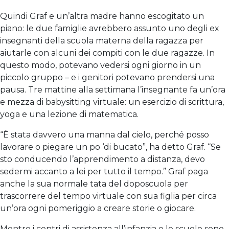
Quindi Graf e un’altra madre hanno escogitato un
piano: le due famiglie avrebbero assunto uno degli ex
insegnanti della scuola materna della ragazza per
aiutarle con alcuni dei compiti con le due ragazze. In
questo modo, potevano vedersi ogni giorno in un
piccolo gruppo – e i genitori potevano prendersi una
pausa. Tre mattine alla settimana l’insegnante fa un’ora
e mezza di babysitting virtuale: un esercizio di scrittura,
yoga e una lezione di matematica.
“È stata davvero una manna dal cielo, perché posso
lavorare o piegare un po ‘di bucato”, ha detto Graf. “Se
sto conducendo l’apprendimento a distanza, devo
sedermi accanto a lei per tutto il tempo.” Graf paga
anche la sua normale tata del doposcuola per
trascorrere del tempo virtuale con sua figlia per circa
un’ora ogni pomeriggio a creare storie o giocare.
Mentre i centri di assistenza all’infanzia e le scuole sono