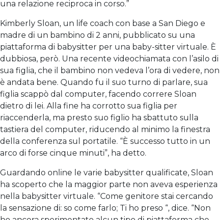
una relazione reciproca in corso.”
Kimberly Sloan, un life coach con base a San Diego e
madre di un bambino di 2 anni, pubblicato su una
piattaforma di babysitter per una baby-sitter virtuale. È
dubbiosa, però. Una recente videochiamata con l’asilo di
sua figlia, che il bambino non vedeva l’ora di vedere, non
è andata bene. Quando fu il suo turno di parlare, sua
figlia scappò dal computer, facendo correre Sloan
dietro di lei. Alla fine ha corrotto sua figlia per
riaccenderla, ma presto suo figlio ha sbattuto sulla
tastiera del computer, riducendo al minimo la finestra
della conferenza sul portatile. “È successo tutto in un
arco di forse cinque minuti”, ha detto.
Guardando online le varie babysitter qualificate, Sloan
ha scoperto che la maggior parte non aveva esperienza
nella babysitter virtuale. “Come genitore stai cercando
la sensazione di: so come farlo; Ti ho preso “, dice. “Non
ho ancora sperimentato alcun tipo di piattaforma che