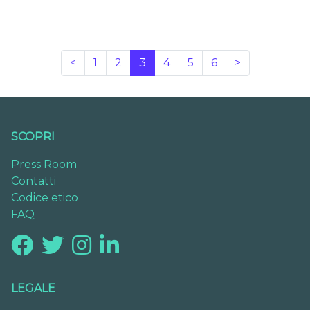
<
1
2
3
4
5
6
>
SCOPRI
Press Room
Contatti
Codice etico
FAQ
LEGALE