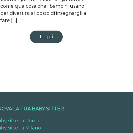
come qualcosa che i bambini usano
per divertirsi al posto di insegnargli a
fare […]
Leggi
ROVA LA TUA BABY SITTER
by sitter a Roma
by sitter a Milano