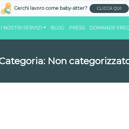
Cerchi lavoro come
baby-sitter
?
CLICCA QUI
I NOSTRI SERVIZI
BLOG
PRESS
DOMANDE FREQ
Categoria:
Non categorizzat