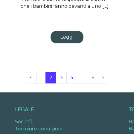
che i bambini fanno davanti a uno […]
Leggi
<
1
2
3
4
…
6
>
LEGALE
T
Società
Ba
Termini e condizioni
Ba